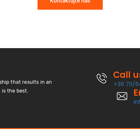
Kontaktujte nás
Call 
ship that results in an
+36 70/6
E
is the best.
in