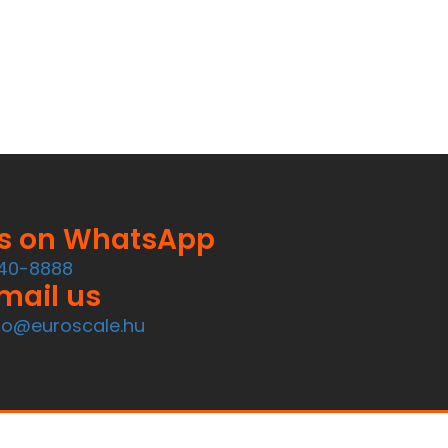
us on WhatsApp
40-8888
mail us
fo@euroscale.hu