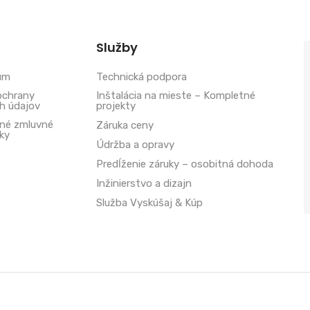
Služby
um
Technická podpora
ochrany
Inštalácia na mieste – Kompletné
h údajov
projekty
né zmluvné
Záruka ceny
ky
Údržba a opravy
Predĺženie záruky – osobitná dohoda
Inžinierstvo a dizajn
Služba Vyskúšaj & Kúp