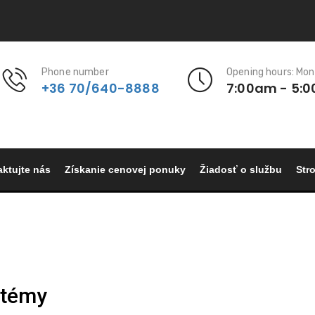
Phone number
Opening hours: Mon
+36 70/640-8888
7:00am - 5:
ktujte nás
Získanie cenovej ponuky
Žiadosť o službu
Stro
stémy