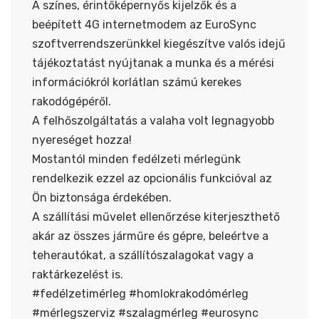
A színes, érintőképernyős kijelzők és a
beépített 4G internetmodem az EuroSync
szoftverrendszerünkkel kiegészítve valós idejű
tájékoztatást nyújtanak a munka és a mérési
információkról korlátlan számú kerekes
rakodógépéről.
A felhőszolgáltatás a valaha volt legnagyobb
nyereséget hozza!
Mostantól minden fedélzeti mérlegünk
rendelkezik ezzel az opcionális funkcióval az
Ön biztonsága érdekében.
A szállítási művelet ellenőrzése kiterjeszthető
akár az összes járműre és gépre, beleértve a
teherautókat, a szállítószalagokat vagy a
raktárkezelést is.
#fedélzetimérleg #homlokrakodómérleg
#mérlegszerviz #szalagmérleg #eurosync