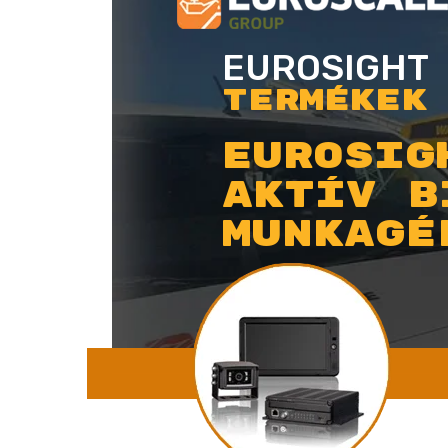
EUROSIGHT
TERMÉKEK
EUROSIG
AKTÍV B
MUNKAGÉ