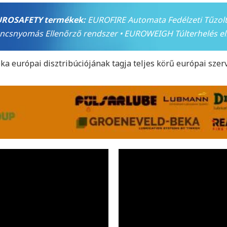
UROSAFETY termékek:
EUROFIRE Automata Fedélzeti Tűzol
snyomás Ellenőrző rendszer • EUROWEIGH Túlterhelés el
a európai disztribúciójának tagja teljes körű európai szervi