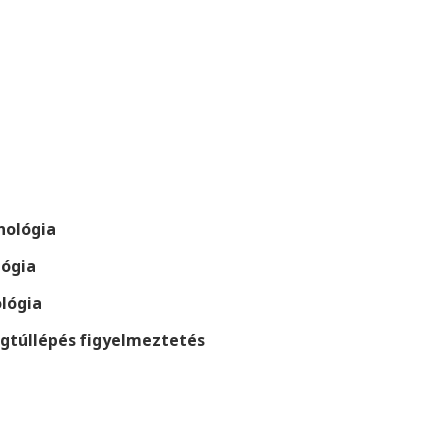
nológia
lógia
lógia
égtúllépés figyelmeztetés