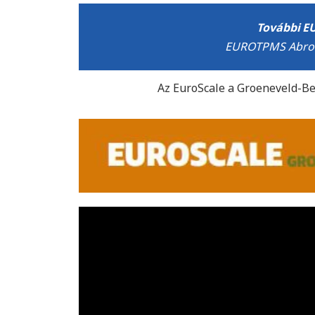
További E
EUROTPMS Abronc
Az EuroScale a Groeneveld-Bek