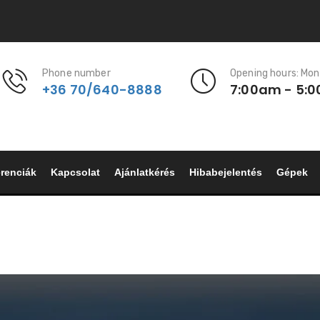
Phone number
Opening hours: Mon
+36 70/640-8888
7:00am - 5:
renciák
Kapcsolat
Ajánlatkérés
Hibabejelentés
Gépek