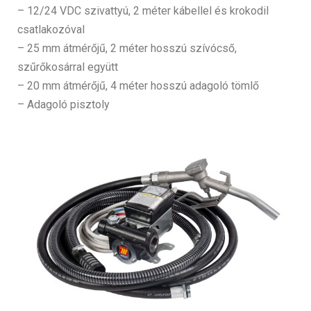
– 12/24 VDC szivattyú, 2 méter kábellel és krokodil
csatlakozóval
– 25 mm átmérőjű, 2 méter hosszú szívócső,
szűrőkosárral együtt
– 20 mm átmérőjű, 4 méter hosszú adagoló tömlő
– Adagoló pisztoly