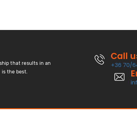
Call 
ship that results in an
+36 70/6
E
is the best.
in