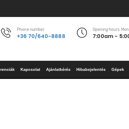
Phone number
Opening hours: Mon
+36 70/640-8888
7:00am - 5:
renciák
Kapcsolat
Ajánlatkérés
Hibabejelentés
Gépek