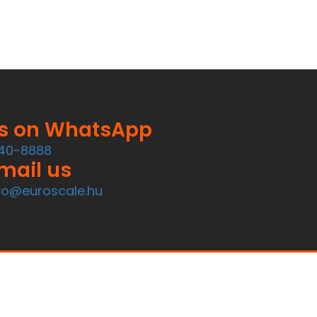
us on WhatsApp
40-8888
mail us
fo@euroscale.hu