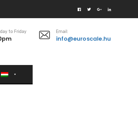
day to Friday
Email:
00pm
info@euroscale.hu