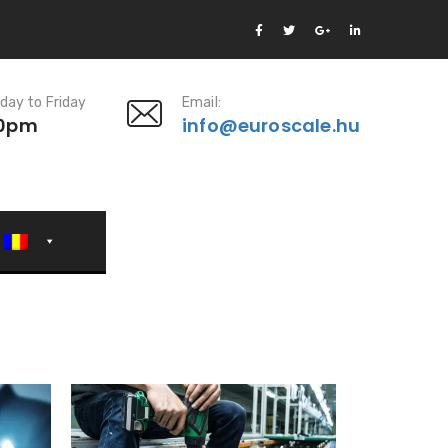
day to Friday
Email:
00pm
info@euroscale.hu