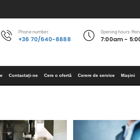
Phone number
Opening hours: Mon
+36 70/640-8888
7:00am - 5:
le
Contactați-ne
Cere o ofertă
Cerere de service
Mașini