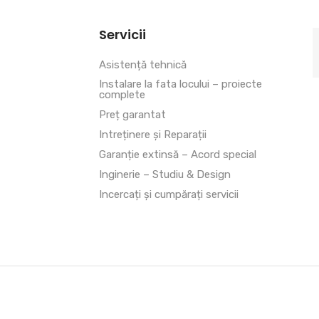
Servicii
Asistență tehnică
Instalare la fata locului – proiecte
complete
Preț garantat
Intreținere și Reparații
Garanție extinsă – Acord special
Inginerie – Studiu & Design
Incercați și cumpărați servicii