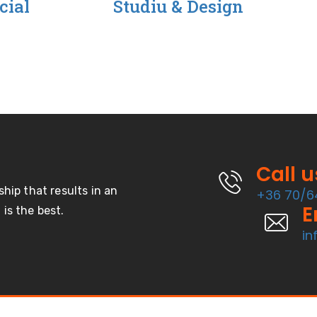
cial
Studiu & Design
Call 
ship that results in an
+36 70/6
E
is the best.
in