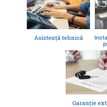
Asistență tehnică
Insta
p
Garanție ext