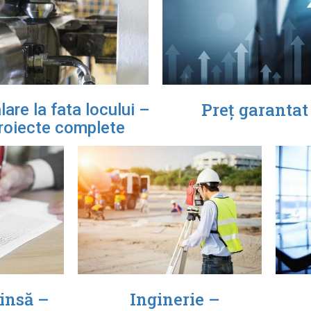
Preț garantat
lare la fata locului –
roiecte complete
insă –
Inginerie –