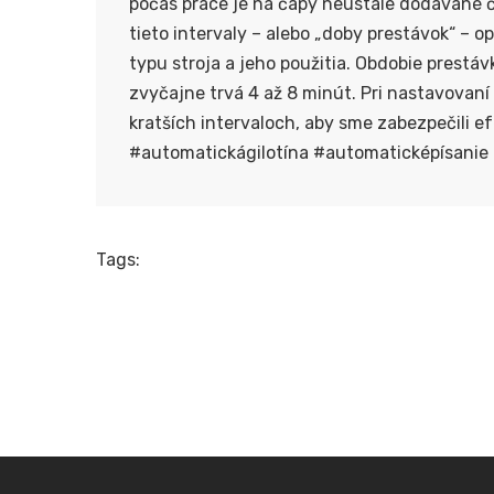
počas práce je na čapy neustále dodávané č
tieto intervaly – alebo „doby prestávok“ – o
typu stroja a jeho použitia. Obdobie prestáv
zvyčajne trvá 4 až 8 minút. Pri nastavovaní
kratších intervaloch, aby sme zabezpečili e
#automatickágilotína
#automaticképísanie
Tags: