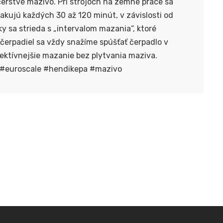
erstvé mazivo. Pri strojoch na zemné práce sa
pakujú každých 30 až 120 minút, v závislosti od
ky sa strieda s „intervalom mazania“, ktoré
 čerpadiel sa vždy snažíme spúšťať čerpadlo v
fektívnejšie mazanie bez plytvania maziva.
#euroscale
#hendikepa
#mazivo