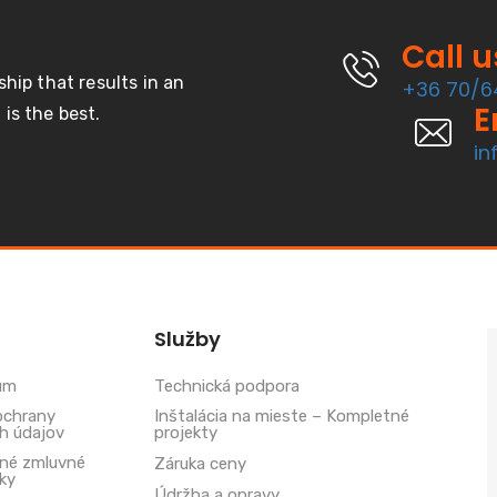
Call 
ship that results in an
+36 70/6
E
is the best.
in
Služby
um
Technická podpora
ochrany
Inštalácia na mieste – Kompletné
h údajov
projekty
né zmluvné
Záruka ceny
ky
Údržba a opravy