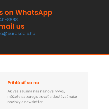
us on WhatsApp
40-8888
mail us
fo@euroscale.hu
Prihlásiť sa na
Ak vás zaujíma náš najnovší vývoj,
môžete sa zaregistrovať a dostávať naše
novinky a newsletter.