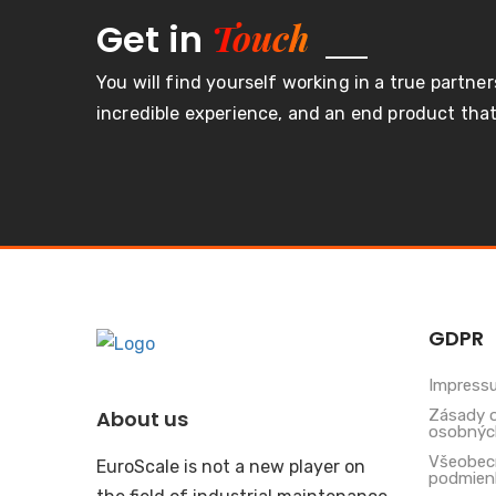
Touch
Get in
You will find yourself working in a true partner
incredible experience, and an end product that 
GDPR
Impress
Zásady 
About us
osobnýc
Všeobec
EuroScale is not a new player on
podmien