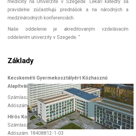
medicíny na Univerzite v Szegede. Lekári katedry sa
pravidelne zúčastňujú prednášok a na národných a
medzinárodných konferenciách.
Naše oddelenie je akreditovaným vzdelávacím
oddelením univerzity v Szegede. “
Základy
Kecske
méti Gyermekosztályért Közhasznú
Alapítvány
Számlaszám: 10402506-25020153-00000000
Adószám: 18352522-1-03
Hírös Koraszülöttekért Alapítvány
Számlaszám: 10401165-50526685-57561009
Adószám: 18408812-1-03