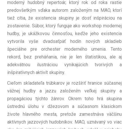
moderný hudobný repertoár, ktorý rok od roka rastie
predovšetkým vďaka autorom založeným na MAO, ktorí
tiež cítia, že existencia skupiny je dosť inšpiráciou na
zostavenie. Súbor, ktorý funguje ako workshop modernej
hudby, je ukážkovou činnosťou, keďže jeho existencia
vytvorila vyše dvadsaťpäť hodín nových skladieb
špeciálne pre orchester moderného umenia. Tento
rekord, bez preháňania, nie je len štatistikou, ale aj
adekvátnou ilustráciou vynikajúcich tvorivých a
inšpiratívnych aktivít skupiny.
Cieľom skladateľa trúbkarov je rozšíriť hranice súčasnej
vážnej hudby a jazzu založením veľkej skupiny a
propagáciou týchto žánrov. Okrem toho hrá skupina
ústrednú úlohu v džezovom a súčasnom klasickom
živote hlavného mesta, pretože zamestnáva väčšinu
aktívnych jazzových hudobníkov. MAO, uznávaný vo viac