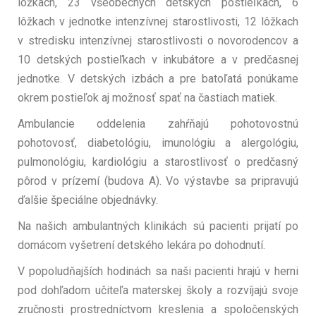
lôžkach, 23 všeobecných detských postieľkach, 6
lôžkach v jednotke intenzívnej starostlivosti, 12 lôžkach
v stredisku intenzívnej starostlivosti o novorodencov a
10 detských postieľkach v inkubátore a v predčasnej
jednotke. V detských izbách a pre batoľatá ponúkame
okrem postieľok aj možnosť spať na častiach matiek.
Ambulancie oddelenia zahŕňajú pohotovostnú
pohotovosť, diabetológiu, imunológiu a alergológiu,
pulmonológiu, kardiológiu a starostlivosť o predčasný
pôrod v prízemí (budova A). Vo výstavbe sa pripravujú
ďalšie špeciálne objednávky.
Na našich ambulantných klinikách sú pacienti prijatí po
domácom vyšetrení detského lekára po dohodnutí.
V popoludňajších hodinách sa naši pacienti hrajú v herni
pod dohľadom učiteľa materskej školy a rozvíjajú svoje
zručnosti prostredníctvom kreslenia a spoločenských