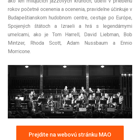
ako len milujúcich jazzových kruhoch, udelil v priebehu
rokov početné ocenenia a ocenenia, pravidelne účinkuje v
Budapeštianskom hudobnom centre, cestuje po Európe,
Spojených štátoch a Izraeli a hrá s legendárnymi
umelcami, ako je Tom Harrell, David Liebman, Bob
Mintzer, Rhoda Scott, Adam Nussbaum a Ennio
Morricone.
Prejdite na webovú stránku MAO