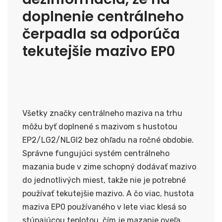
doplnenie centrálneho
čerpadla sa odporúča
tekutejšie mazivo EP0
Všetky značky centrálneho maziva na trhu
môžu byť doplnené s mazivom s hustotou
EP2/LG2/NLGI2 bez ohľadu na ročné obdobie.
Správne fungujúci systém centrálneho
mazania bude v zime schopný dodávať mazivo
do jednotlivých miest, takže nie je potrebné
používať tekutejšie mazivo. A čo viac, hustota
maziva EP0 používaného v lete viac klesá so
stúpajúcou teplotou, čím je mazanie oveľa