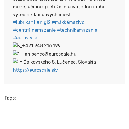
menej účinné, pretože mazivo jednoducho
vytečie z koncových miest.
#lubrikant
#nlgi2
#mäkkémazivo
#centrálnemazanie
#technikamazania
#euroscale
+421 948 216 199
jan.benco@euroscale.hu
Čajkovského 8, Lučenec, Slovakia
https://euroscale.sk/
Tags: