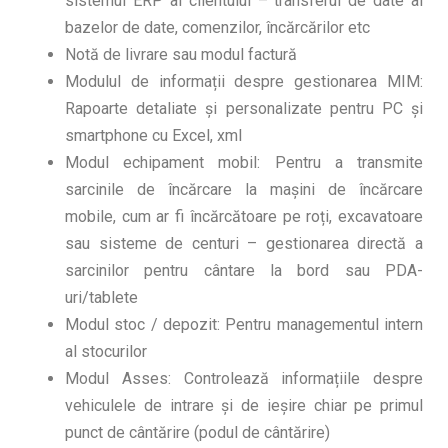
sistemul ERP al clientului – transferul de date al
bazelor de date, comenzilor, încărcărilor etc
Notă de livrare sau modul factură
Modulul de informații despre gestionarea MIM:
Rapoarte detaliate și personalizate pentru PC și
smartphone cu Excel, xml
Modul echipament mobil: Pentru a transmite
sarcinile de încărcare la mașini de încărcare
mobile, cum ar fi încărcătoare pe roți, excavatoare
sau sisteme de centuri – gestionarea directă a
sarcinilor pentru cântare la bord sau PDA-
uri/tablete
Modul stoc / depozit: Pentru managementul intern
al stocurilor
Modul Asses: Controlează informațiile despre
vehiculele de intrare și de ieșire chiar pe primul
punct de cântărire (podul de cântărire)