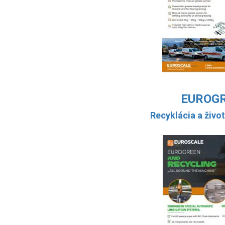
EUROG
Recyklácia a živo