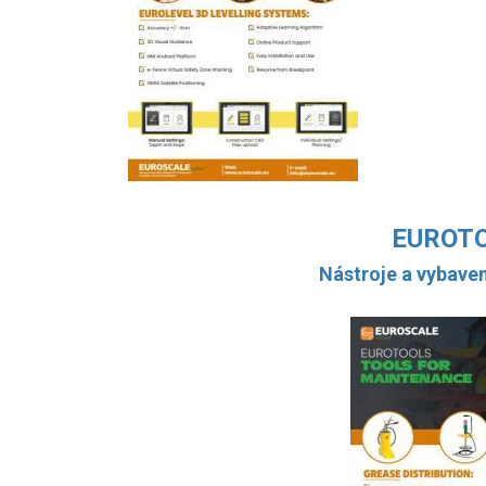
EUROT
Nástroje a vybave